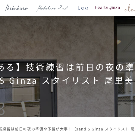
るある】技術練習は前日の夜の
 S Ginza スタイリスト 尾
術練習は前日の夜の準備や予習が大事！【sand S Ginza スタイリスト 