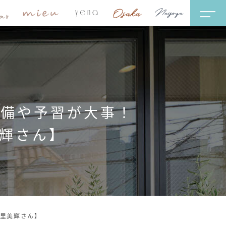
準備や予習が大事！
里美輝さん】
尾里美輝さん】