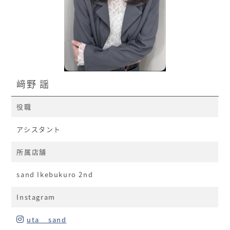
﨑野 謡
役職
アシスタント
所属店舗
sand Ikebukuro 2nd
Instagram
uta__sand