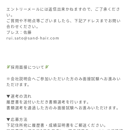
ㅤ
エントリーメールには返信出来かねますので、ご了承くださ
い。
ご質問や不明点等ございましたら、下記アドレスまでお問い
合わせください。
プレス：佐藤
rui.sato@sand-hair.com
ㅤ
ㅤ
ㅤ
ㅤ
採用面接について
ㅤ
※会社説明会へご参加いただいた方のみ面接試験へお進みい
ただけます。
ㅤ
▼選考の流れ
履歴書を送付いただき書類選考を行います。
書類選考を通過した方のみ面接試験へお進みいただけます。
ㅤ
▼応募方法
下記住所宛に履歴書・成績証明書をご郵送ください。