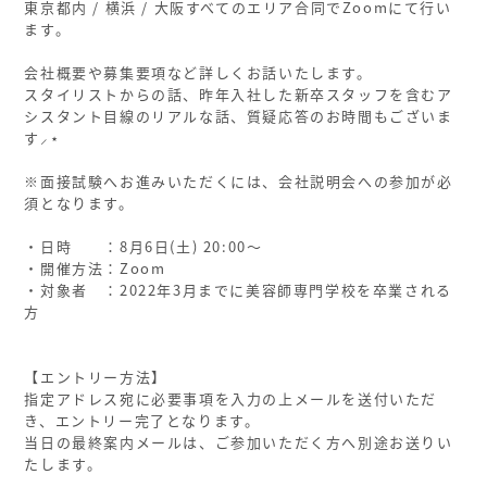
東京都内 / 横浜 / 大阪すべてのエリア合同でZoomにて行い
ます。
会社概要や募集要項など詳しくお話いたします。
スタイリストからの話、昨年入社した新卒スタッフを含むア
シスタント目線のリアルな話、質疑応答のお時間もございま
す⸝⋆
ㅤ
※面接試験へお進みいただくには、会社説明会への参加が必
須となります。
ㅤ
・日時 ：8月6日(土) 20:00〜
・開催方法：Zoom
・対象者 ：2022年3月までに美容師専門学校を卒業される
方
ㅤ
ㅤ
【エントリー方法】
指定アドレス宛に必要事項を入力の上メールを送付いただ
き、エントリー完了となります。
当日の最終案内メールは、ご参加いただく方へ別途お送りい
たします。
ㅤ