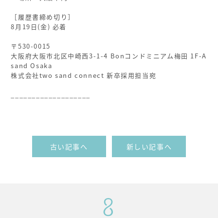
ㅤ
［履歴書締め切り］
8月19日(金) 必着
ㅤ
〒530-0015
大阪府大阪市北区中崎西3-1-4 Bonコンドミニアム梅田 1F-A
sand Osaka
株式会社two sand connect 新卒採用担当宛
ㅤ
___________________
ㅤ
古い記事へ
新しい記事へ