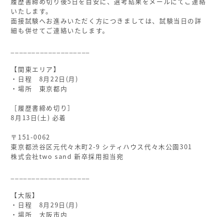
履歴書締め切り後5日を目安に、選考結果をメールにてご連絡
いたします。
面接試験へお進みいただく方につきましては、試験当日の詳
細も併せてご連絡いたします。
ㅤ
___________________
ㅤ
【関東エリア】
・日程 8月22日(月)
・場所 東京都内
ㅤ
［履歴書締め切り］
8月13日(土) 必着
ㅤ
〒151-0062
東京都渋谷区元代々木町2-9 シティハウス代々木公園301
株式会社two sand 新卒採用担当宛
ㅤ
___________________
ㅤ
【大阪】
・日程 8月29日(月)
・場所 大阪市内