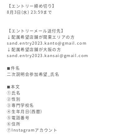
【エントリー締め切り】
8月3日(水) 23:59まで
ㅤ
ㅤ
【エントリーメール送付先】
↓配属希望店舗が関東エリアの方
sand.entry2023.kanto@gmail.com
↓配属希望店舗が大阪の方
sand.entry2023.kansai@gmail.com
ㅤ
◼︎件名
二次説明会参加希望_氏名
ㅤ
◼︎本文
①氏名
②性別
③専門学校名
④生年月日(西暦)
⑤電話番号
⑥住所
⑦Instagramアカウント
ㅤ