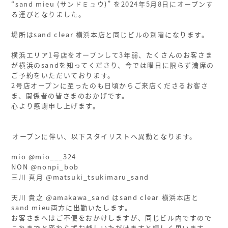
“sand mieu (サンドミュウ)” を2024年5月8日にオープンす
る運びとなりました。
場所はsand clear 横浜本店と同じビルの別階になります。
横浜エリア1号店をオープンして3年弱、たくさんのお客さま
が横浜のsandを知ってくださり、今では曜日に限らず満席の
ご予約をいただいております。
2号店オープンに至ったのも日頃からご来店くださるお客さ
ま、関係者の皆さまのおかげです。
心より感謝申し上げます。
ㅤㅤ
ㅤㅤ
ㅤオープンに伴い、以下スタイリストへ異動となります。
mio @mio___324
NON @nonpi_bob
三川 真月 @matsuki_tsukimaru_sand
天川 貴之 @amakawa_sand はsand clear 横浜本店と
sand mieu両方に出勤いたします。
お客さまへはご不便をおかけしますが、同じビル内ですので
これまでと変わらずお越しいただけますと嬉しく思います。